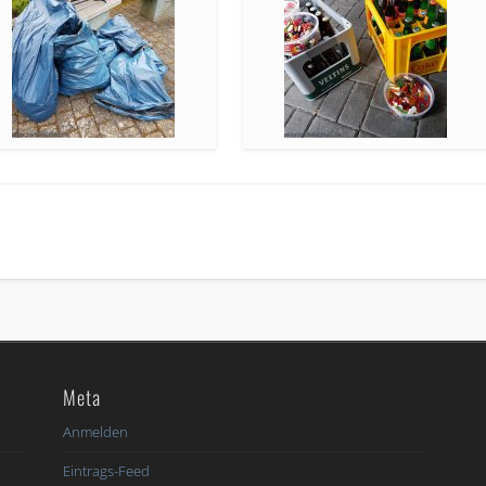
Meta
6
Anmelden
Eintrags-Feed