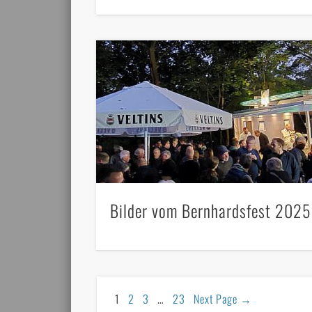
Bilder vom Bernhardsfest 2025
1
2
3
…
23
Next Page
→