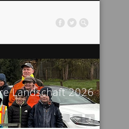
ere Landschaft 2026
←
→
||