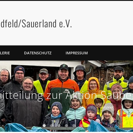
dfeld/Sauerland e.V.
LERIE
DATENSCHUTZ
IMPRESSUM
itteilung zur Aktion Saub
1
2
3
4
5
6
7