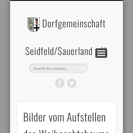
BILDERGALERIE
DATENSCHUTZ
ZELTVERLEIH
IMPRESSUM
ÜBER UNS
Dorfgemeinschaft
Seidfeld/Sauerland e.V.
Bilder vom Aufstellen