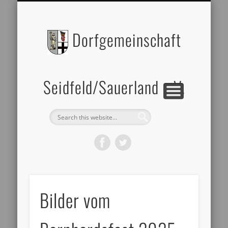
BILDERGALERIE
DATENSCHUTZ
ZELTVERLEIH
IMPRESSUM
ÜBER UNS
Dorfgemeinschaft
Seidfeld/Sauerland e.V.
Bilder vom