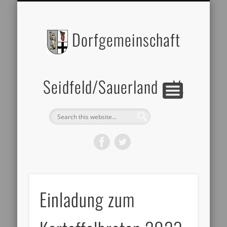
BILDERGALERIE
DATENSCHUTZ
ZELTVERLEIH
IMPRESSUM
ÜBER UNS
Dorfgemeinschaft
Seidfeld/Sauerland e.V.
Einladung zum