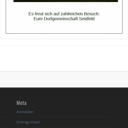
Meta
6
Anmelden
Eintrags-Feed