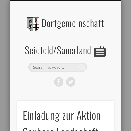
BILDERGALERIE
DATENSCHUTZ
ZELTVERLEIH
IMPRESSUM
ÜBER UNS
Dorfgemeinschaft
Seidfeld/Sauerland e.V.
Einladung zur Aktion