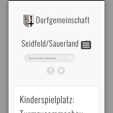
BILDERGALERIE
DATENSCHUTZ
ZELTVERLEIH
IMPRESSUM
ÜBER UNS
Dorfgemeinschaft
Seidfeld/Sauerland e.V.
Kinderspielplatz: