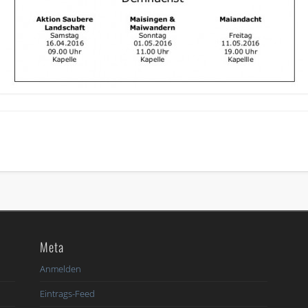
Meta
6
Anmelden
Eintrags-Feed