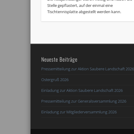
Stelle gepflastert, auf der einmal eine
Tischtennisplatte abgestellt werden kann.
Neueste Beiträge
Pressemitteilung zur Aktion Saubere Landschaft 202
Ostergruß 2026
Einladung zur Aktion Saubere Landschaft 2026
Pressemitteilung zur Generalsversammlung 2026
Einladung zur Mitgliederversammlung 2026