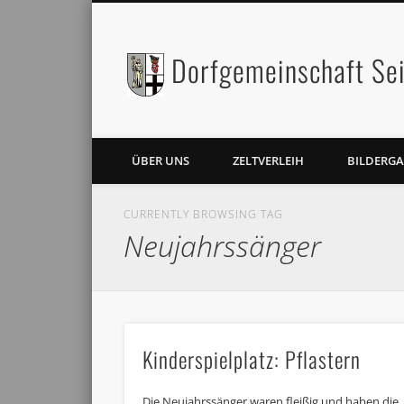
Dorfgemeinschaft Sei
Facebook
Twitter
ÜBER UNS
ZELTVERLEIH
BILDERGA
CURRENTLY BROWSING TAG
Neujahrssänger
Kinderspielplatz: Pflastern
Die Neujahrssänger waren fleißig und haben die