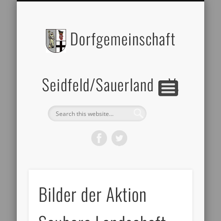
BILDERGALERIE
DATENSCHUTZ
ZELTVERLEIH
IMPRESSUM
ÜBER UNS
Dorfgemeinschaft
Seidfeld/Sauerland e.V.
Bilder der Aktion