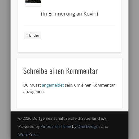
(In Erinnerung an Kevin)
Bilder
Schreibe einen Kommentar
Du musst
angemeldet
sein, um einen Kommentar
abzugeben.
© 2026 Dorfgemeinschaft Seidfeld/Sauerland e.V.
Powered by
Pinboard Theme
by
One Designs
and
WordPress