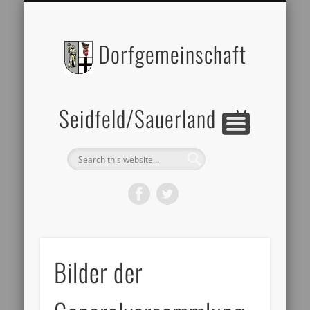
BILDERGALERIE
DATENSCHUTZ
ZELTVERLEIH
IMPRESSUM
ÜBER UNS
Dorfgemeinschaft
Seidfeld/Sauerland e.V.
Bilder der