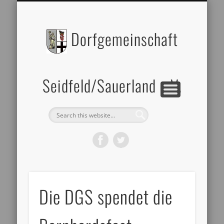
BILDERGALERIE
DATENSCHUTZ
ZELTVERLEIH
IMPRESSUM
ÜBER UNS
Dorfgemeinschaft
Seidfeld/Sauerland e.V.
Die DGS spendet die