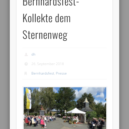
Bernhardsfest-
Kollekte dem
Sternenweg
dh
26. September 2018
Bernhardsfest
,
Presse