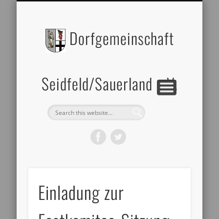
BILDERGALERIE
DATENSCHUTZ
ZELTVERLEIH
IMPRESSUM
ÜBER UNS
Dorfgemeinschaft
Seidfeld/Sauerland e.V.
Einladung zur